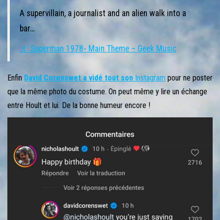
A supervillain, a journalist and an alien walk into a
bar…
♬ Superman 1978- Main Theme – Geek Music
Enfin
David Corenswet a vidé tout son
Instagram
pour ne poster
que la même photo du costume. On peut même y lire un échange
entre Hoult et lui. De la bonne humeur encore !