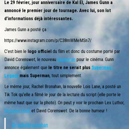
r
Le 29 février, jour anniversaire de Kal El, James Gunn a
l
annoncé le premier jour de tournage. Avec lui, son lot
a
d’informations déjà intéressantes.
n
James Gunn a posté ça :
a
https://www.instagram.com/p/C38mWMeMSn7/
v
i
C’est bien le
logo officiel
du film et donc du costume porté par
g
David Corenswet, le nouveau
Superman
pour le cinéma. Gunn
a
annonce également que
le titre ne serait plus
Superman :
t
Legacy
mais Superman
, tout simplement.
i
Le même jour, Rachel Bronahan, la nouvelle Lois Lane, a posté un
o
Tik Tok qu’elle a filmé le jour de la lecture du script (elle porte le
n
même haut que sur la photo). On peut y voir le prochain Lex Luthor,
Nicholas Hoult
et David Corenswet. De la bonne humeur !
@rachelbrosnahan