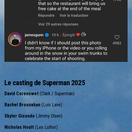
Le casting de Superman 2025
David Corenswet
(Clark / Superman)
Rachel
Brosnahan
(Lois Lane)
Skyler Gisondo
(Jimmy Olsen)
Nicholas
Hoult
(Lex Luthor)