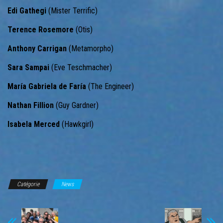
Edi Gathegi
(Mister Terrific)
Terence Rosemore
(Otis)
Anthony Carrigan
(Metamorpho)
Sara Sampai
(Eve Teschmacher)
María
Gabriela
de Faría
(The Engineer)
Nathan Fillion
(Guy Gardner)
Isabela Merced
(Hawkgirl)
Catégorie
News