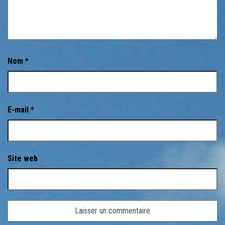
Nom
*
E-mail
*
Site web