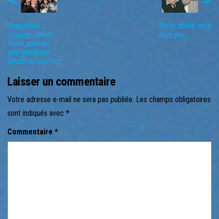
Superman :
Perry White sera
Legacy, James
joué par…
Gunn partage
une première
photo du casting
Laisser un commentaire
Votre adresse e-mail ne sera pas publiée.
Les champs obligatoires
sont indiqués avec
*
Commentaire
*