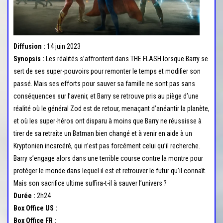
r
l
a
n
Diffusion :
14 juin 2023
a
Synopsis :
Les réalités s’affrontent dans THE FLASH lorsque Barry se
v
sert de ses super-pouvoirs pour remonter le temps et modifier son
passé. Mais ses efforts pour sauver sa famille ne sont pas sans
i
conséquences sur l’avenir, et Barry se retrouve pris au piège d’une
g
réalité où le général Zod est de retour, menaçant d’anéantir la planète,
a
et où les super-héros ont disparu à moins que Barry ne réussisse à
t
tirer de sa retraite un Batman bien changé et à venir en aide à un
i
Kryptonien incarcéré, qui n’est pas forcément celui qu’il recherche.
o
Barry s’engage alors dans une terrible course contre la montre pour
n
protéger le monde dans lequel il est et retrouver le futur qu’il connaît.
Mais son sacrifice ultime suffira-t-il à sauver l’univers ?
Durée :
2h24
Box Office US :
Box Office FR :