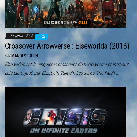
r
l
a
n
a
31 janvier 2025
0
v
Crossover Arrowverse : Elseworlds (2018)
i
Par
MANOFSCREEN
g
Elseworlds est le cinquième crossover de l’Arrowverse et introduit
a
Lois Lane, joué par Elizabeth Tulloch. Les séries The Flash ,…
t
i
o
n