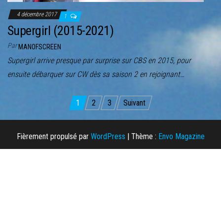
4 décembre 2017
1
Supergirl (2015-2021)
Par
MANOFSCREEN
Supergirl arrive presque par surprise sur CBS en 2015, pour
ensuite débarquer sur CW dès sa saison 2 en rejoignant…
Pagination
1
2
3
Suivant
des
publications
Fièrement propulsé par
WordPress
|
Thème :
Envo Magazine