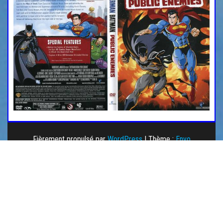
Fièrement propulsé par
WordPress
|
Thème :
Envo
Magazine