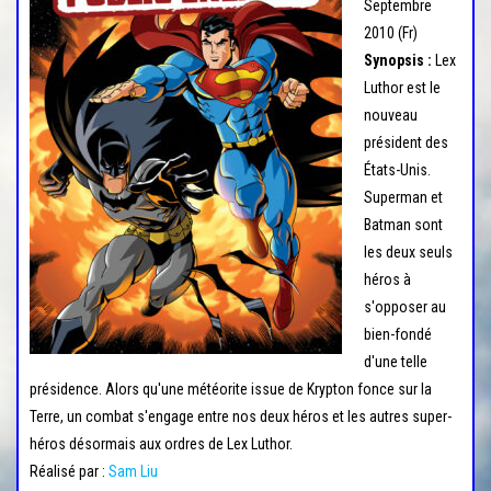
r
Septembre
l
2010 (Fr)
Synopsis :
Lex
a
Luthor est le
n
nouveau
a
président des
v
États-Unis.
i
Superman et
g
Batman sont
a
les deux seuls
t
héros à
s'opposer au
i
bien-fondé
o
d'une telle
n
présidence. Alors qu'une météorite issue de Krypton fonce sur la
Terre, un combat s'engage entre nos deux héros et les autres super-
héros désormais aux ordres de Lex Luthor.
Réalisé par :
Sam Liu