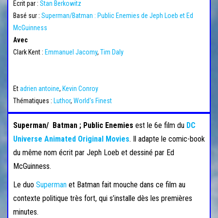
Ecrit par :
Stan Berkowitz
Basé sur :
Superman/Batman : Public Enemies de Jeph Loeb et Ed
McGuinness
Avec
Clark Kent :
Emmanuel Jacomy
,
Tim Daly
Et
adrien antoine
,
Kevin Conroy
Thématiques :
Luthor
,
World's Finest
Superman/ Batman ;
Public Enemies
est le 6e film du
DC
Universe Animated Original Movies
. Il adapte le comic-book
du même nom écrit par Jeph Loeb et dessiné par Ed
McGuinness.
Le duo
Superman
et Batman fait mouche dans ce film au
contexte politique très fort, qui s’installe dès les premières
minutes.