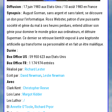
Diffusion :
17 juin 1983 aux Etats-Unis / 10 août 1983 en France
Synopsis :
August Gorman, sans argent et sans talent, se découvre
un don pour l'informatique. Ross Webster, patron d'une puissante
société et génie du mal à ses heures perdues, entend utiliser son
génie pour dominer le monde grâce aux ordinateurs, et détruire
Superman. Ce dernier se retrouve bientôt exposé à une kryptonite
artificielle qui transforme sa personnalité et en fait un être maléfique.
Durée :
Box Office US :
59 950 623 aux Etats-Unis
Box Office FR :
1 174 974 entrées
Réalisé par :
Richard Lester
Ecrit par :
David Newman
,
Leslie Newman
Avec
Clark Kent :
Christopher Reeve
Lois Lane :
Margot Kidder
Lex Luthor :
/
Et
Annette O'Toole
,
Richard Pryor