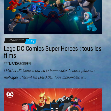
23 avril 2025
0
Lego DC Comics Super Heroes : tous les
films
Par
MANOFSCREEN
LEGO et DC Comics ont eu la bonne idée de sortir plusieurs
métrages utilisant les LEGO DC. Tous disponibles en…