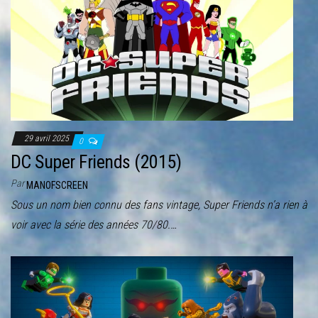
r
l
a
n
a
v
i
29 avril 2025
g
0
DC Super Friends (2015)
a
t
Par
MANOFSCREEN
i
Sous un nom bien connu des fans vintage, Super Friends n’a rien à
o
voir avec la série des années 70/80.…
n