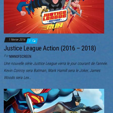
1 février 2016
0
Justice League Action (2016 – 2018)
Par
MANOFSCREEN
Une nouvelle série Justice League verra le jour courant de l’année.
Kevin Conroy sera Batman, Mark Hamill sera le Joker, James
Woods sera Lex…