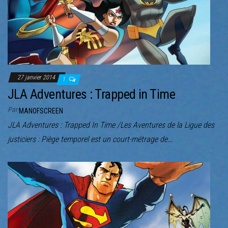
27 janvier 2014
1
JLA Adventures : Trapped in Time
Par
MANOFSCREEN
JLA Adventures : Trapped In Time /Les Aventures de la Ligue des
justiciers : Piège temporel est un court-métrage de…