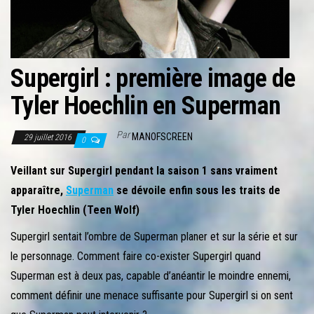
r
l
a
n
Supergirl : première image de
a
Tyler Hoechlin en Superman
v
i
Par
MANOFSCREEN
g
29 juillet 2016
0
a
Veillant sur Supergirl pendant la saison 1 sans vraiment
t
apparaître,
Superman
se dévoile enfin sous les traits de
i
Tyler Hoechlin (Teen Wolf)
o
Supergirl sentait l’ombre de Superman planer et sur la série et sur
n
le personnage. Comment faire co-exister Supergirl quand
Superman est à deux pas, capable d’anéantir le moindre ennemi,
comment définir une menace suffisante pour Supergirl si on sent