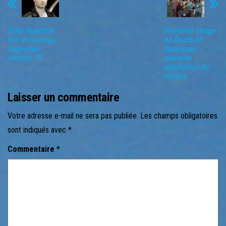
Tyler Hoechlin
Première image
est le nouveau
de Death of
Superman
Superman,
version TV
nouvelle
adaptation du
comics
Laisser un commentaire
Votre adresse e-mail ne sera pas publiée.
Les champs obligatoires
sont indiqués avec
*
Commentaire
*