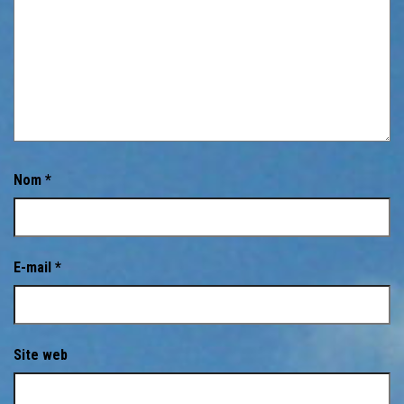
Nom
*
E-mail
*
Site web