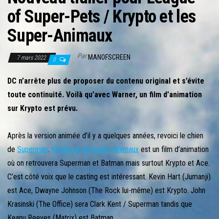
r
of Super-Pets / Krypto et les
l
a
Super-Animaux
n
a
Par
MANOFSCREEN
7 mars 2022
0
v
DC n’arrête plus de proposer du contenu original et s’évite
i
toute continuité. Voilà qu’avec Warner, un film d’animation
g
sur Krypto est prévu.
a
t
Après la version animée d’il y a quelques années, revoici le chien
i
de
Superman
.
Krypto et les Super-Animaux
est un film d’animation
o
où on retrouvera Superman et Batman mais surtout Krypto et Ace.
n
C’est côté voix que le casting est intéressant. Kevin Hart (Jumanji)
est Ace, Dwayne Johnson (The Rock lui-même) est Krypto. John
Krasinski (The Office) sera Clark Kent / Superman tandis que
Keanu Reeves (Matrix) est Batman.