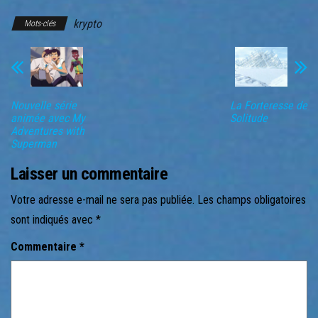
krypto
Mots-clés
Nouvelle série
La Forteresse de
animée avec My
Solitude
Adventures with
Superman
Laisser un commentaire
Votre adresse e-mail ne sera pas publiée.
Les champs obligatoires
sont indiqués avec
*
Commentaire
*