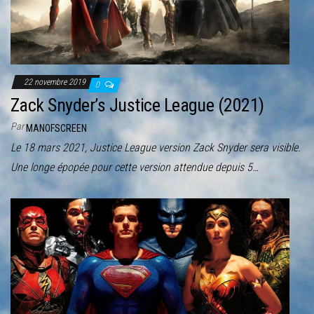
r
l
a
n
a
22 novembre 2019
0
v
Zack Snyder’s Justice League (2021)
i
Par
MANOFSCREEN
g
Le 18 mars 2021, Justice League version Zack Snyder sera visible.
a
Une longe épopée pour cette version attendue depuis 5…
t
i
o
n