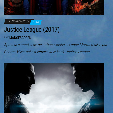
4 décembre 2017
0
Justice League (2017)
Par
MANOFSCREEN
Après des années de gestation (Justice League Mortal réalisé par
George Miller qui n’a jamais vu le jour), Justice League…