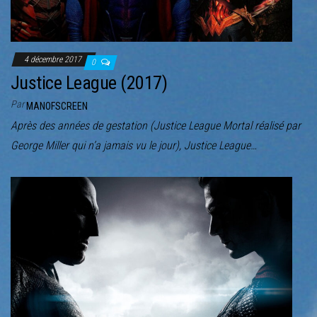
4 décembre 2017
0
Justice League (2017)
Par
MANOFSCREEN
Après des années de gestation (Justice League Mortal réalisé par
George Miller qui n’a jamais vu le jour), Justice League…