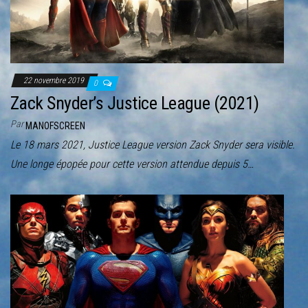
r
l
a
n
a
22 novembre 2019
0
v
Zack Snyder’s Justice League (2021)
i
Par
MANOFSCREEN
g
Le 18 mars 2021, Justice League version Zack Snyder sera visible.
a
Une longe épopée pour cette version attendue depuis 5…
t
i
o
n