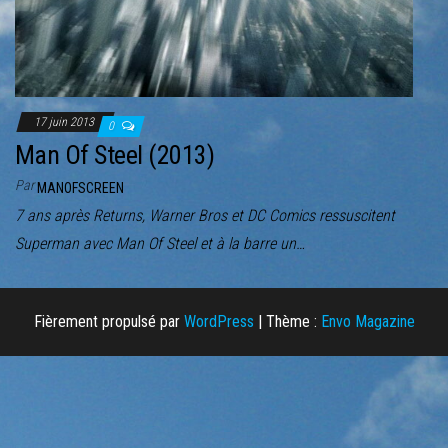
r
l
a
n
a
17 juin 2013
0
v
Man Of Steel (2013)
i
Par
MANOFSCREEN
g
7 ans après Returns, Warner Bros et DC Comics ressuscitent
a
Superman avec Man Of Steel et à la barre un…
t
i
o
Fièrement propulsé par
WordPress
|
Thème :
Envo Magazine
n