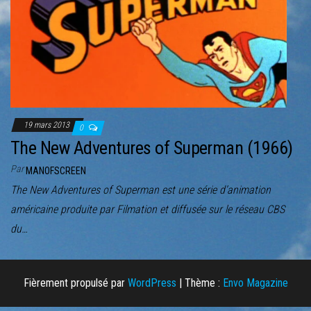
r
l
a
n
a
v
i
19 mars 2013
0
g
The New Adventures of Superman (1966)
a
Par
MANOFSCREEN
t
The New Adventures of Superman est une série d’animation
i
américaine produite par Filmation et diffusée sur le réseau CBS
o
du…
n
Fièrement propulsé par
WordPress
|
Thème :
Envo Magazine