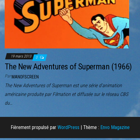
r
l
a
n
a
v
i
19 mars 2013
0
g
The New Adventures of Superman (1966)
a
Par
MANOFSCREEN
t
The New Adventures of Superman est une série d’animation
i
américaine produite par Filmation et diffusée sur le réseau CBS
o
du…
n
Fièrement propulsé par
WordPress
|
Thème :
Envo Magazine