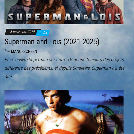
r
l
a
n
8 novembre 2019
1
a
Superman and Lois (2021-2025)
v
Par
i
MANOFSCREEN
g
Faire revivre Superman sur notre TV donne toujours des projets
a
différents des précédents, et depuis Smallville, Superman n’a été
t
que…
i
o
n