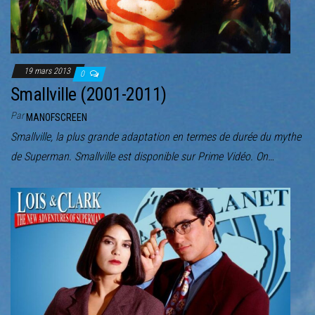
19 mars 2013
0
Smallville (2001-2011)
Par
MANOFSCREEN
Smallville, la plus grande adaptation en termes de durée du mythe
de Superman. Smallville est disponible sur Prime Vidéo. On…