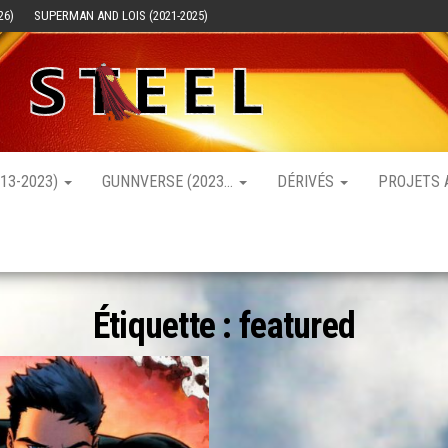
26)
SUPERMAN AND LOIS (2021-2025)
Mag Of
Les films
et séries
Steel –
sur
Superman
Superman
13-2023)
GUNNVERSE (2023…
DÉRIVÉS
PROJETS
Étiquette :
featured