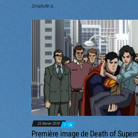
Smallville à…
25 février 2018
0
Première image de Death of Super