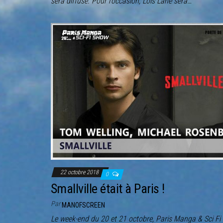
sera diffusé. Pour l’occasion, Lois Lane sera…
22 octobre 2018
0
Smallville était à Paris !
Par
MANOFSCREEN
Le week-end du 20 et 21 octobre, Paris Manga & Sci Fi 