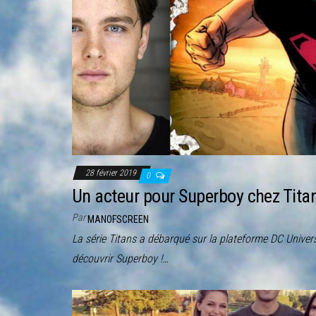
28 février 2019
0
Un acteur pour Superboy chez Tita
Par
MANOFSCREEN
La série Titans a débarqué sur la plateforme DC Univers
découvrir Superboy !…