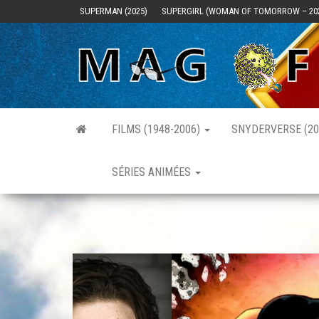
Skip
SUPERMAN (2025)
SUPERGIRL (WOMAN OF TOMORROW – 20
to
the
content
FILMS (1948-2006)
SNYDERVERSE (20
SÉRIES ANIMÉES