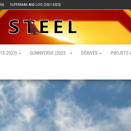
26)
SUPERMAN AND LOIS (2021-2025)
Mag Of
Les films
et séries
Steel –
sur
Superman
Superman
13-2023)
GUNNVERSE (2023…
DÉRIVÉS
PROJETS