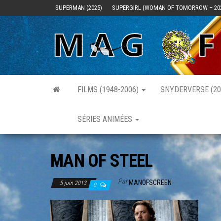
Skip
SUPERMAN (2025)
SUPERGIRL (WOMAN OF TOMORROW – 20
to
the
content
FILMS (1948-2006)
SNYDERVERSE (20
SÉRIES ANIMÉES
MAN OF STEEL
Par
MANOFSCREEN
5 juin 2013
0