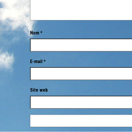
Nom
*
E-mail
*
Site web