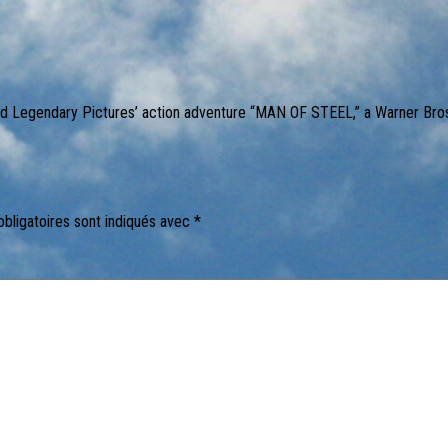
d Legendary Pictures’ action adventure “MAN OF STEEL,” a Warner Bros.
bligatoires sont indiqués avec
*