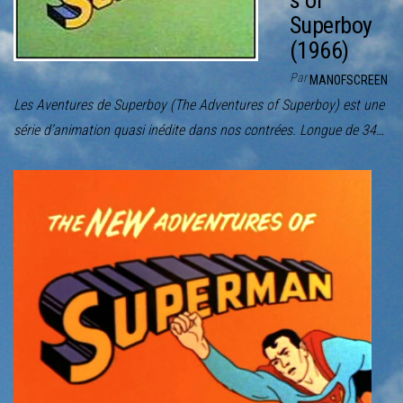
s of
r
Superboy
l
(1966)
a
n
Par
MANOFSCREEN
a
Les Aventures de Superboy (The Adventures of Superboy) est une
v
série d’animation quasi inédite dans nos contrées. Longue de 34…
i
g
a
t
i
o
n