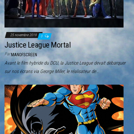
r
l
a
n
a
25 novembre 2019
0
v
Justice League Mortal
i
Par
MANOFSCREEN
g
Avant le film hybride du DCU, la Justice League devait débarquer
a
sur nos écrans via George Miller, le réalisateur de…
t
i
o
n