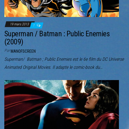
19 mars 2013
1
Superman / Batman : Public Enemies
(2009)
Par
MANOFSCREEN
Superman/ Batman ; Public Enemies est le 6e film du DC Universe
Animated Original Movies. Il adapte le comic-book du…