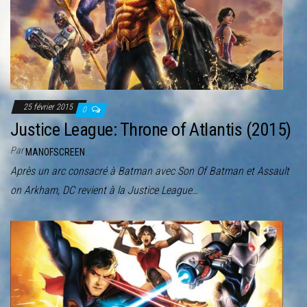
r
l
a
n
a
v
25 février 2015
0
i
Justice League: Throne of Atlantis (2015)
g
Par
MANOFSCREEN
a
Après un arc consacré à Batman avec Son Of Batman et Assault
t
on Arkham, DC revient à la Justice League…
i
o
n