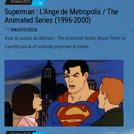
19 mars 2013
0
Superman : L’Ange de Metropolis / The
Animated Series (1996-2000)
Par
MANOFSCREEN
Avec le succès de Batman : The Animated Series, Bruce Timm ne
s’arrête pas là et souhaite proposer la même…