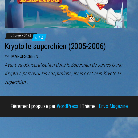
r
l
a
n
a
19 mars 2013
0
v
Krypto le superchien (2005-2006)
i
Par
MANOFSCREEN
g
Avant sa démocratisation dans le Superman de James Gunn,
a
Krypto a parcouru les adaptations, mais c’est bien Krypto le
t
superchien…
i
o
n
Fièrement propulsé par
WordPress
|
Thème :
Envo Magazine