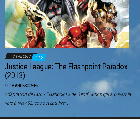
18 avril 2013
1
Justice League: The Flashpoint Paradox
(2013)
Par
MANOFSCREEN
Adaptation de l’arc « Flashpoint » de Geoff Johns qui a ouvert la
voie à New 52, ce nouveau film…
Fièrement propulsé par
WordPress
|
Thème :
Envo Magazine