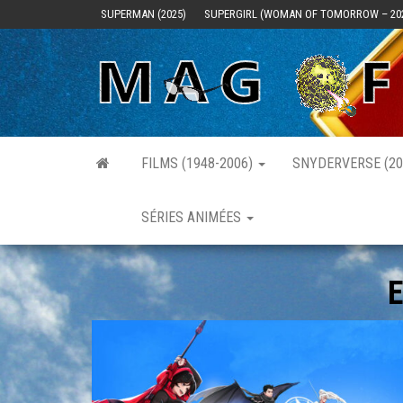
Skip
SUPERMAN (2025)
SUPERGIRL (WOMAN OF TOMORROW – 20
to
the
content
FILMS (1948-2006)
SNYDERVERSE (20
SÉRIES ANIMÉES
E