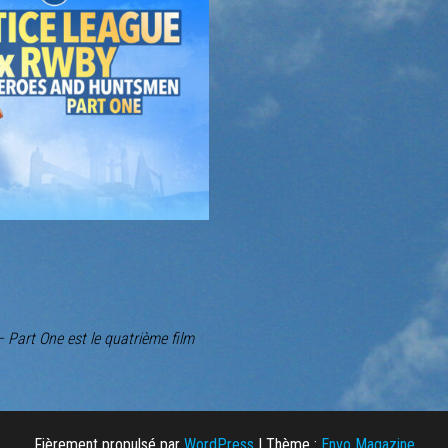
Part One est le quatrième film
Fièrement propulsé par
WordPress
|
Thème :
Envo Magazine