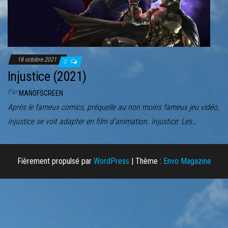
r
l
a
n
a
18 octobre 2021
0
v
Injustice (2021)
i
Par
MANOFSCREEN
g
Après le fameux comics, préquelle au non moins fameux jeu vidéo,
a
Injustice se voit adapter en film d’animation. Injustice: Les…
t
i
o
Fièrement propulsé par
WordPress
|
Thème :
Envo Magazine
n