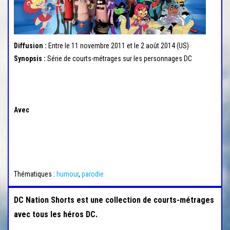
r
l
a
n
Diffusion :
Entre le 11 novembre 2011 et le 2 août 2014 (US)
a
Synopsis :
Série de courts-métrages sur les personnages DC
v
i
g
Avec
a
t
i
o
n
Thématiques :
humour
,
parodie
DC Nation Shorts est une collection de courts-métrages
avec tous les héros DC.