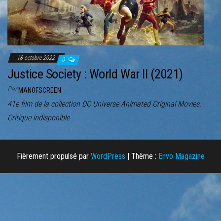
r
l
a
n
a
18 octobre 2022
0
v
Justice Society : World War II (2021)
i
Par
MANOFSCREEN
g
41e film de la collection DC Universe Animated Original Movies.
a
Critique indisponible
t
i
o
Fièrement propulsé par
WordPress
|
Thème :
Envo Magazine
n